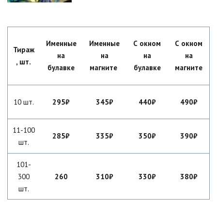
Именные
Именные
С окном
С окном
Тираж
на
на
на
на
, шт.
булавке
магните
булавке
магните
10 шт.
295₽
345₽
440₽
490₽
11-100
285₽
335₽
350₽
390₽
шт.
101-
300
260
310₽
330₽
380₽
шт.