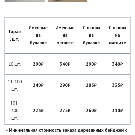
Именные
Именные
С окном
С окном
Тираж
на
на
на
на
, шт.
булавке
магните
булавке
магните
10 шт.
290₽
340₽
290₽
340₽
11-100
240₽
290₽
285₽
335₽
шт.
101-
300
225₽
275₽
260₽
310₽
шт.
• 
Минимальная стоимость заказа деревянных бейджей с 