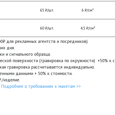
65 ₽/шт.
6 ₽/см²
60 ₽/шт.
4,5 ₽/см²
0₽ для рекламных агентств и посредников). 

х дня. 

и и сигнального образца. 

ской поверхности (гравировка по окружности)  +50% к с
кая гравировка рассчитывается индивидуально.  

нными данными + 50% к стоимости. 

./изделие.

 
Подробнее о требованиях к макетам >>