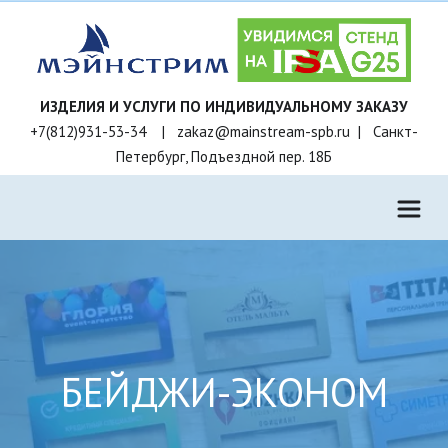
+7(812)931-53-34    |   zakaz@mainstream-spb.ru  |   Санкт-
Петербург, Подъездной пер. 18Б
БЕЙДЖИ-ЭКОНОМ