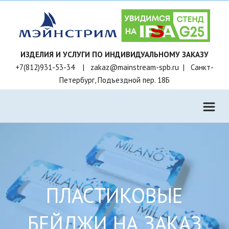
+7(812)931-53-34    |   zakaz@mainstream-spb.ru  |   Санкт-
Петербург, Подъездной пер. 18Б
ПЛАСТИКОВЫЕ
БЕЙДЖИ НА ЗАКАЗ