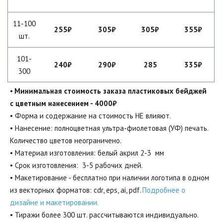
11-100
255₽
305₽
305₽
355₽
шт.
101-
240₽
290₽
285
335₽
300
• 
Минимальная стоимость заказа пластиковых бейджей 
с цветным нанесением - 4000₽ 
• Форма и содержание на стоимость НЕ влияют.

• Нанесение: полноцветная ультра-фиолетовая (УФ) печать. 
Количество цветов неограничено.

• Материал изготовления: белый акрил 2-3  мм

• Макетирование - бесплатно при наличии логотипа в одном 
из векторных форматов: cdr, eps, ai, pdf. 
Подробнее о 
дизайне и макетировании.
• Тиражи более 300 шт. рассчитываются индивидуально.
