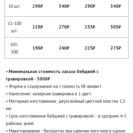
10 шт.
290₽
340₽
290₽
340₽
11-100
220₽
270₽
255₽
305₽
шт.
101-
190₽
240₽
225₽
275₽
300
• 
Минимальная стоимость заказа бейджей с 
гравировкой - 3000
₽
• Форма и содержание на стоимость НЕ влияют.

• Нанесение: лазерная гравировка в 1 цвет.

• Материал изготовления: двухслойный цветной пластик 1,5 
мм

• Срок изготовления бейджей с гравировкой -  в среднем 4-5 
рабочих дней.
• Макетирование - бесплатно при наличии логотипа в одном 