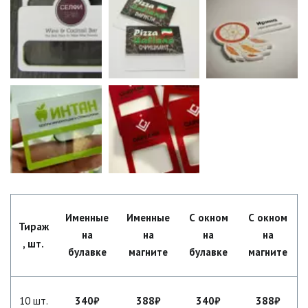
Именные
Именные
С окном
С окном
Тираж
на
на
на
на
, шт.
булавке
магните
булавке
магните
10 шт.
340₽
388₽
340₽
388₽